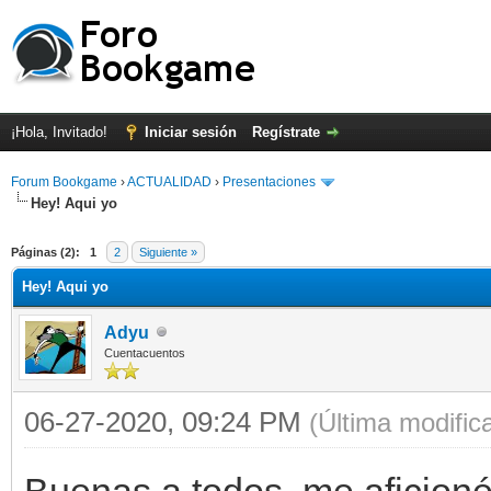
¡Hola, Invitado!
Iniciar sesión
Regístrate
Forum Bookgame
›
ACTUALIDAD
›
Presentaciones
Hey! Aqui yo
Páginas (2):
1
2
Siguiente »
Hey! Aqui yo
Adyu
Cuentacuentos
06-27-2020, 09:24 PM
(Última modifi
Buenas a todos, me aficioné 