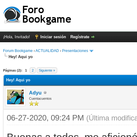
¡Hola, Invitado!
Iniciar sesión
Regístrate
Forum Bookgame
›
ACTUALIDAD
›
Presentaciones
Hey! Aqui yo
Páginas (2):
1
2
Siguiente »
Hey! Aqui yo
Adyu
Cuentacuentos
06-27-2020, 09:24 PM
(Última modifi
Buenas a todos, me aficioné 