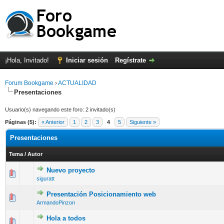
¡Hola, Invitado!
Iniciar sesión
Regístrate
Forum Bookgame
›
ACTUALIDAD
Presentaciones
Usuario(s) navegando este foro: 2 invitado(s)
Páginas (5):
« Anterior
1
2
3
4
5
Siguiente »
Presentaciones
Tema
/
Autor
Nuevo proyecto
0 voto(s) - Media 0 de 5
1
2
3
4
5
siguratt
Presentación Posicionamiento web
0 voto(s) - Media 0 de 5
1
2
3
4
5
ArmandoPinzon
Hola a todos
0 voto(s) - Media 0 de 5
1
2
3
4
5