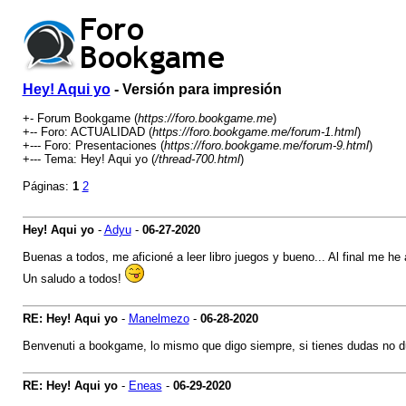
Hey! Aqui yo
- Versión para impresión
+- Forum Bookgame (
https://foro.bookgame.me
)
+-- Foro: ACTUALIDAD (
https://foro.bookgame.me/forum-1.html
)
+--- Foro: Presentaciones (
https://foro.bookgame.me/forum-9.html
)
+--- Tema: Hey! Aqui yo (
/thread-700.html
)
Páginas:
1
2
Hey! Aqui yo
-
Adyu
-
06-27-2020
Buenas a todos, me aficioné a leer libro juegos y bueno... Al final me he
Un saludo a todos!
RE: Hey! Aqui yo
-
Manelmezo
-
06-28-2020
Benvenuti a bookgame, lo mismo que digo siempre, si tienes dudas no d
RE: Hey! Aqui yo
-
Eneas
-
06-29-2020