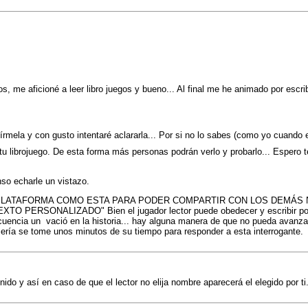
, me aficioné a leer libro juegos y bueno... Al final me he animado por escrib
rmela y con gusto intentaré aclararla... Por si no lo sabes (como yo cuando 
tu librojuego. De esta forma más personas podrán verlo y probarlo... Espero t
so echarle un vistazo.
PLATAFORMA COMO ESTA PARA PODER COMPARTIR CON LOS DEMÁS 
O PERSONALIZADO" Bien el jugador lector puede obedecer y escribir por e
 un vació en la historia... hay alguna manera de que no pueda avanzar en 
decería se tome unos minutos de su tiempo para responder a esta interrogante.
do y así en caso de que el lector no elija nombre aparecerá el elegido por ti