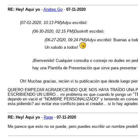
RE: Hey! Aqui yo
-
Andres Go
-
07-11-2020
(07-01-2020, 10:13 PM)
Adyu escribió:
(06-30-2020, 02:15 PM)
Duskrift escribió:
(06-27-2020, 09:24 PM)
Adyu escribió:
Buenas a todos
Un saludo a todos!
¡Bienvenido! Cualquier consulta o consejo no dudes en pedí
hay una Plantilla de Presentación que sirve para presentar 
Oh! Muchas gracias, recién vi tu publicación que desde luego pien
QUIERO EMPEZAR AGRADECIENDO QUE NOS HAYA TRAÍDO UNA 
ESCRIBIENDO UN LIBRO... mi problema es que cuando le pongo un "TEXT
dejando en vació el "NOMBRE PERSONALIZADO" y teniendo en consecuencia
esta pidiendo? así evitar ese conflicto para el creador... si lo hay agra
RE: Hey! Aqui yo
-
Rage
-
07-11-2020
Me parece que esto no se puede, pero puedes escribir un nombre predefini