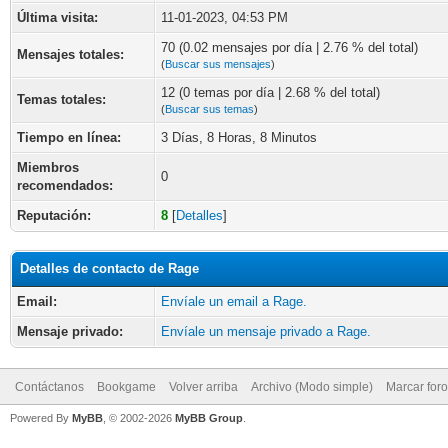
Última visita:
11-01-2023, 04:53 PM
70 (0.02 mensajes por día | 2.76 % del total)
Mensajes totales:
(
Buscar sus mensajes
)
12 (0 temas por día | 2.68 % del total)
Temas totales:
(
Buscar sus temas
)
Tiempo en línea:
3 Días, 8 Horas, 8 Minutos
Miembros
0
recomendados:
Reputación:
8
[
Detalles
]
Detalles de contacto de Rage
Email:
Envíale un email a Rage.
Mensaje privado:
Envíale un mensaje privado a Rage.
Contáctanos
Bookgame
Volver arriba
Archivo (Modo simple)
Marcar for
Powered By
MyBB
, © 2002-2026
MyBB Group
.