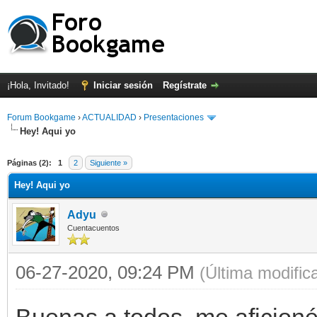
¡Hola, Invitado!
Iniciar sesión
Regístrate
Forum Bookgame
›
ACTUALIDAD
›
Presentaciones
Hey! Aqui yo
Páginas (2):
1
2
Siguiente »
Hey! Aqui yo
Adyu
Cuentacuentos
06-27-2020, 09:24 PM
(Última modifi
Buenas a todos, me aficioné 