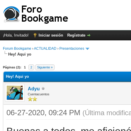
¡Hola, Invitado!
Iniciar sesión
Regístrate
Forum Bookgame
›
ACTUALIDAD
›
Presentaciones
Hey! Aqui yo
Páginas (2):
1
2
Siguiente »
Hey! Aqui yo
Adyu
Cuentacuentos
06-27-2020, 09:24 PM
(Última modifi
Buenas a todos, me aficioné 