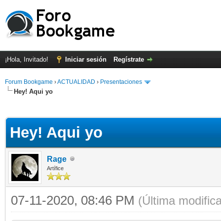
¡Hola, Invitado!
Iniciar sesión
Regístrate
Forum Bookgame
›
ACTUALIDAD
›
Presentaciones
Hey! Aqui yo
Hey! Aqui yo
Rage
Artífice
07-11-2020, 08:46 PM
(Última modific