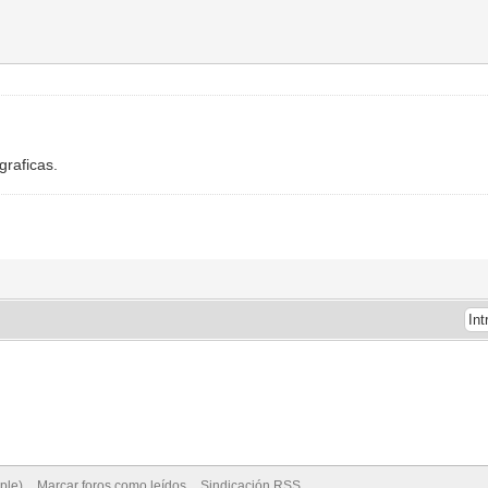
graficas.
ple)
Marcar foros como leídos
Sindicación RSS