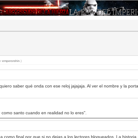
or
emperorshin
.)
 quiero saber qué onda con ese reloj jajajaja. Al ver el nombre y la port
ar como santo cuando en realidad no lo eres".
 como final por que si no dejas a los lectores bloqueados. La historia pi