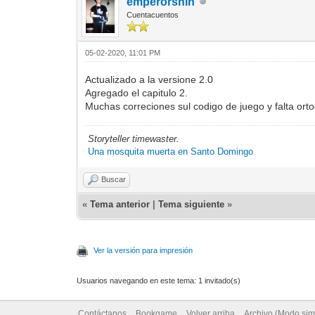
emperorshin
Cuentacuentos
05-02-2020, 11:01 PM
Actualizado a la versione 2.0
Agregado el capitulo 2.
Muchas correciones sul codigo de juego y falta orto
Storyteller timewaster.
Una mosquita muerta en Santo Domingo
Buscar
«
Tema anterior
|
Tema siguiente
»
Ver la versión para impresión
Usuarios navegando en este tema: 1 invitado(s)
Contáctanos
Bookgame
Volver arriba
Archivo (Modo sim