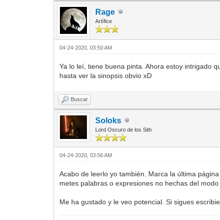
Rage
Artífice
04-24-2020, 03:50 AM
Ya lo leí, tiene buena pinta. Ahora estoy intrigado q
hasta ver la sinopsis obvio xD
Buscar
Soloks
Lord Oscuro de los Sith
04-24-2020, 03:56 AM
Acabo de leerlo yo también. Marca la última página c
metes palabras o expresiones no hechas del modo 
Me ha gustado y le veo potencial. Si sigues escrib