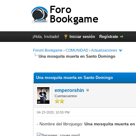
¡Hola, Invitado!
Iniciar sesión
Regístrate
Forum Bookgame
›
COMUNIDAD
›
Actualizaciones
Una mosquita muerta en Santo Domingo
0 voto(s) - 0 Media
1
2
3
4
5
Una mosquita muerta en Santo Domingo
emperorshin
Cuentacuentos
04-23-2020, 10:55 PM
- Nombre del librojuego:
Una mosquita muerta en