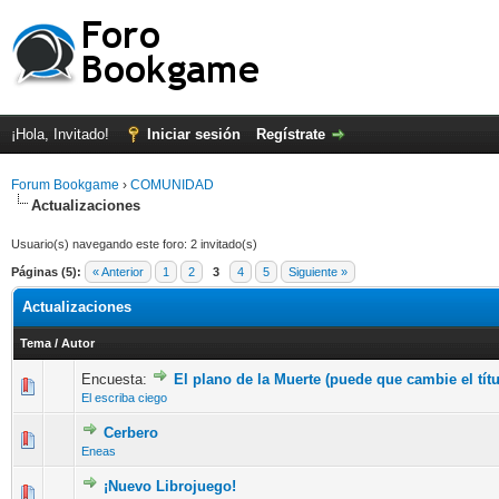
¡Hola, Invitado!
Iniciar sesión
Regístrate
Forum Bookgame
›
COMUNIDAD
Actualizaciones
Usuario(s) navegando este foro: 2 invitado(s)
Páginas (5):
« Anterior
1
2
3
4
5
Siguiente »
Actualizaciones
Tema
/
Autor
Encuesta:
El plano de la Muerte (puede que cambie el títu
1 voto(s) - Media 5 de 5
1
2
3
4
5
El escriba ciego
Cerbero
2 voto(s) - Media 5 de 5
1
2
3
4
5
Eneas
¡Nuevo Librojuego!
1 voto(s) - Media 5 de 5
1
2
3
4
5