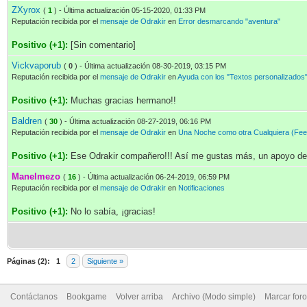
ZXyrox
(
1
) - Última actualización 05-15-2020, 01:33 PM
Reputación recibida por el
mensaje de Odrakir
en
Error desmarcando "aventura"
Positivo (+1):
[Sin comentario]
Vickvaporub
(
0
) - Última actualización 08-30-2019, 03:15 PM
Reputación recibida por el
mensaje de Odrakir
en
Ayuda con los "Textos personalizados"
Positivo (+1):
Muchas gracias hermano!!
Baldren
(
30
) - Última actualización 08-27-2019, 06:16 PM
Reputación recibida por el
mensaje de Odrakir
en
Una Noche como otra Cualquiera (Fe
Positivo (+1):
Ese Odrakir compañero!!! Así me gustas más, un apoyo de 
Manelmezo
(
16
) - Última actualización 06-24-2019, 06:59 PM
Reputación recibida por el
mensaje de Odrakir
en
Notificaciones
Positivo (+1):
No lo sabía, ¡gracias!
Páginas (2):
1
2
Siguiente »
Contáctanos
Bookgame
Volver arriba
Archivo (Modo simple)
Marcar for