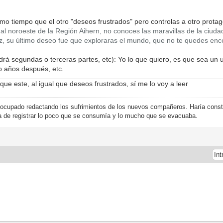
smo tiempo que el otro "deseos frustrados" pero controlas a otro protag
noroeste de la Región Aihern, no conoces las maravillas de la ciudad 
jez, su último deseo fue que exploraras el mundo, que no te quedes en
drá segundas o terceras partes, etc): Yo lo que quiero, es que sea un 
o años después, etc.
que este, al igual que deseos frustrados, sí me lo voy a leer
ía ocupado redactando los sufrimientos de los nuevos compañeros. Haría consta
ía de registrar lo poco que se consumía y lo mucho que se evacuaba.