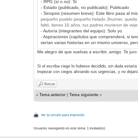
- RPG (sí o no): Sí
- Estado (publicado, no publicado): Publicado
- Sinopsis (resumen breve): Este libro pasa al mi
pequeño pueblo pequeño helado Jhunner, queda al 
faltó, tienes 16 años, tus padres murieron de ve
- Autoría (integrantes del equipo): Solo yo.
- Aspiraciones (capítulos que comprenderá, si ten
serían varias historias en un mismo universo, per
Me alegro de que vuelvas a escribir, amigo. Te juro 
Si el escriba ciego lo hubiese decidido, sin duda estar
tropezar con ciegos aliviando sus urgencias, y no dejar
Buscar
«
Tema anterior
|
Tema siguiente
»
Ver la versión para impresión
Usuarios navegando en este tema: 1 invitado(s)