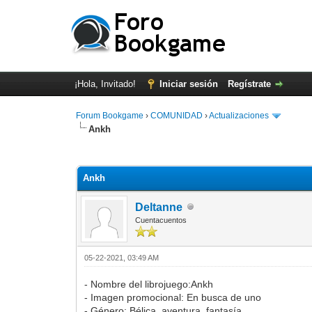
¡Hola, Invitado!
Iniciar sesión
Regístrate
Forum Bookgame
›
COMUNIDAD
›
Actualizaciones
Ankh
1 voto(s) - 5 Media
1
2
3
4
5
Ankh
Deltanne
Cuentacuentos
05-22-2021, 03:49 AM
- Nombre del librojuego:Ankh
- Imagen promocional: En busca de uno
- Género: Bélica, aventura, fantasía