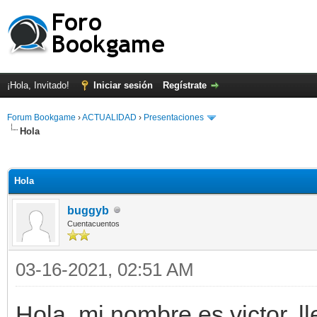
¡Hola, Invitado!
Iniciar sesión
Regístrate
Forum Bookgame
›
ACTUALIDAD
›
Presentaciones
Hola
Hola
buggyb
Cuentacuentos
03-16-2021, 02:51 AM
Hola, mi nombre es victor, 