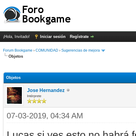
¡Hola, Invitado!
Iniciar sesión
Regístrate
Forum Bookgame
›
COMUNIDAD
›
Sugerencias de mejora
Objetos
Objetos
Jose Hernandez
Intérprete
07-03-2019, 04:34 AM
Lucas si ves esto no habrá 