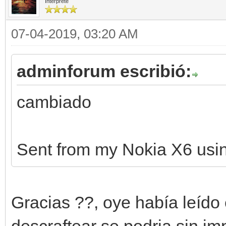
Intérprete
07-04-2019, 03:20 AM
adminforum escribió:
cambiado
Sent from my Nokia X6 usin
Gracias ??, oye había leído 
descraftear se podria sin 