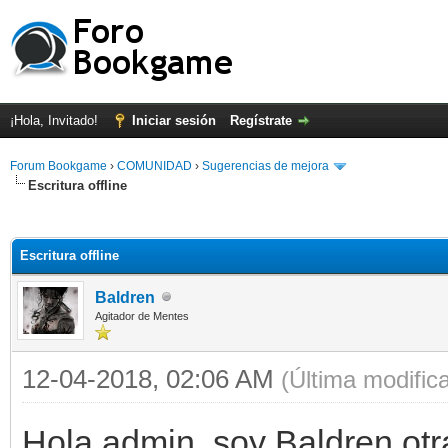
¡Hola, Invitado!
Iniciar sesión
Regístrate
Forum Bookgame
›
COMUNIDAD
›
Sugerencias de mejora
Escritura offline
Escritura offline
Baldren
Agitador de Mentes
12-04-2018, 02:06 AM
(Última modific
Hola admin, soy Baldren otra