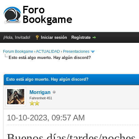
¡Hola, Invitado!
Iniciar sesión
Regístrate
Forum Bookgame
›
ACTUALIDAD
›
Presentaciones
Esto está algo muerto. Hay algún discord?
Esto está algo muerto. Hay algún discord?
Morrigan
Fahrenheit 451
10-10-2023, 09:57 AM
Buenos días/tardes/noche