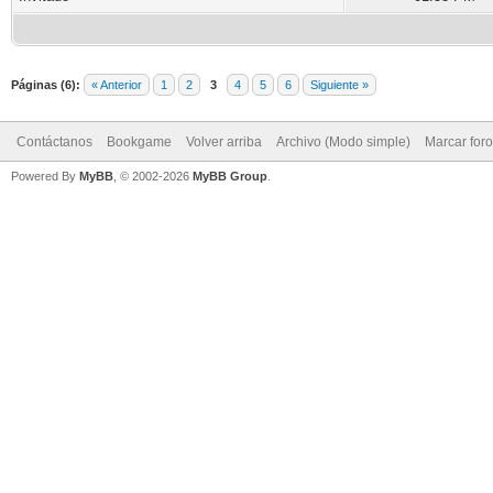
Páginas (6):
« Anterior
1
2
3
4
5
6
Siguiente »
Contáctanos
Bookgame
Volver arriba
Archivo (Modo simple)
Marcar for
Powered By
MyBB
, © 2002-2026
MyBB Group
.