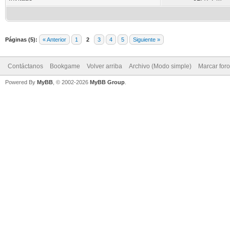
Páginas (5):
« Anterior
1
2
3
4
5
Siguiente »
Contáctanos
Bookgame
Volver arriba
Archivo (Modo simple)
Marcar for
Powered By
MyBB
, © 2002-2026
MyBB Group
.