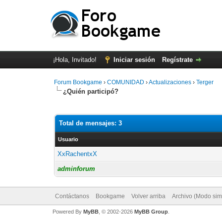
¡Hola, Invitado!
Iniciar sesión
Regístrate
Forum Bookgame
›
COMUNIDAD
›
Actualizaciones
›
Terger
¿Quién participó?
Total de mensajes: 3
Usuario
XxRachentxX
adminforum
Contáctanos
Bookgame
Volver arriba
Archivo (Modo sim
Powered By
MyBB
, © 2002-2026
MyBB Group
.