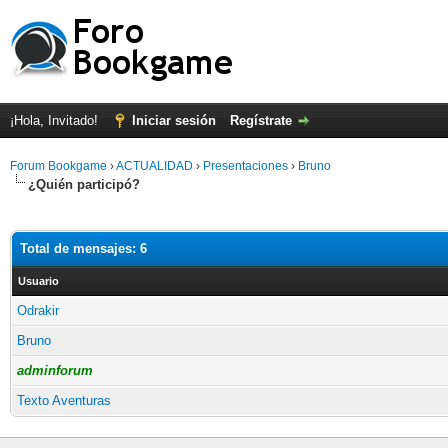
¡Hola, Invitado!
Iniciar sesión
Regístrate
Forum Bookgame
›
ACTUALIDAD
›
Presentaciones
›
Bruno
¿Quién participó?
Total de mensajes: 6
Usuario
Odrakir
Bruno
adminforum
Texto Aventuras