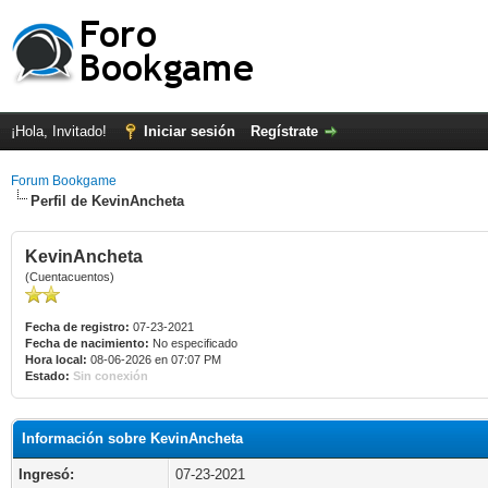
¡Hola, Invitado!
Iniciar sesión
Regístrate
Forum Bookgame
Perfil de KevinAncheta
KevinAncheta
(Cuentacuentos)
Fecha de registro:
07-23-2021
Fecha de nacimiento:
No especificado
Hora local:
08-06-2026 en 07:07 PM
Estado:
Sin conexión
Información sobre KevinAncheta
Ingresó:
07-23-2021