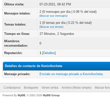
Última visita:
07-23-2021, 08:42 PM
2 (0 mensajes por día | 0.08 % del total)
Mensajes totales:
(
Buscar sus mensajes
)
1 (0 temas por día | 0.22 % del total)
Temas totales:
(
Buscar sus temas
)
Tiempo en línea:
27 Minutos, 2 Segundos
Miembros
0
recomendados:
Reputación:
1
[
Detalles
]
Detalles de contacto de KevinAncheta
Mensaje privado:
Envíale un mensaje privado a KevinAncheta.
Contáctanos
Bookgame
Volver arriba
Archivo (Modo simple)
Marcar for
Powered By
MyBB
, © 2002-2026
MyBB Group
.