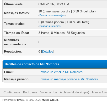
Última visita:
03-10-2026, 08:24 PM
10 (0 mensajes por día | 0.39 % del total)
Mensajes totales:
(
Buscar sus mensajes
)
6 (0 temas por día | 1.34 % del total)
Temas totales:
(
Buscar sus temas
)
Tiempo en línea:
3 Horas, 8 Minutos, 58 Segundos
Miembros
0
recomendados:
Reputación:
0
[
Detalles
]
Detalles de contacto de Mil Nombres
Email:
Envíale un email a Mil Nombres.
Mensaje privado:
Envíale un mensaje privado a Mil Nombres.
Contáctanos
Bookgame
Volver arriba
Archivo (Modo simple)
Marcar for
Powered By
MyBB
, © 2002-2026
MyBB Group
.