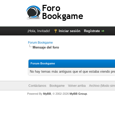
¡Hola, Invitado!
Iniciar sesión
Regístrate
Forum Bookgame
Mensaje del foro
Forum Bookgame
No hay temas más antiguos que el que estaba viendo pr
Contáctanos
Bookgame
Volver arriba
Archivo (Modo sim
Powered By
MyBB
, © 2002-2026
MyBB Group
.