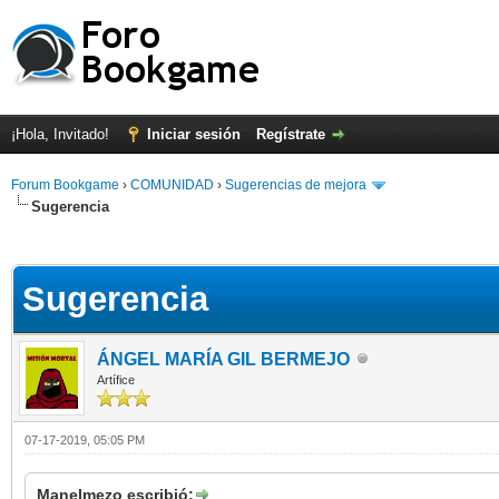
¡Hola, Invitado!
Iniciar sesión
Regístrate
Forum Bookgame
›
COMUNIDAD
›
Sugerencias de mejora
Sugerencia
Sugerencia
ÁNGEL MARÍA GIL BERMEJO
Artífice
07-17-2019, 05:05 PM
Manelmezo escribió: