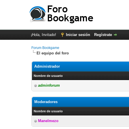
¡Hola, Invitado!
Iniciar sesión
Regístrate
Forum Bookgame
El equipo del foro
Administrador
Nombre de usuario
adminforum
Moderadores
Nombre de usuario
Manelmezo