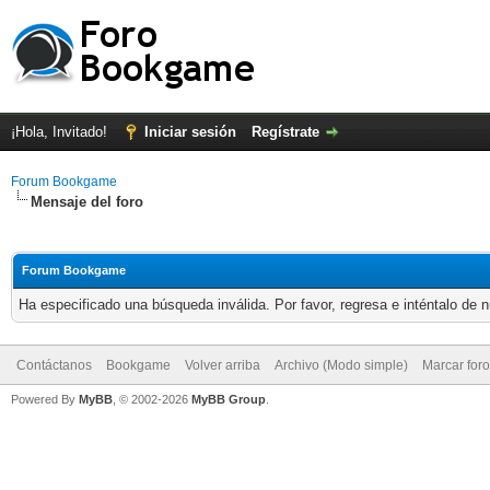
¡Hola, Invitado!
Iniciar sesión
Regístrate
Forum Bookgame
Mensaje del foro
Forum Bookgame
Ha especificado una búsqueda inválida. Por favor, regresa e inténtalo de 
Contáctanos
Bookgame
Volver arriba
Archivo (Modo simple)
Marcar for
Powered By
MyBB
, © 2002-2026
MyBB Group
.