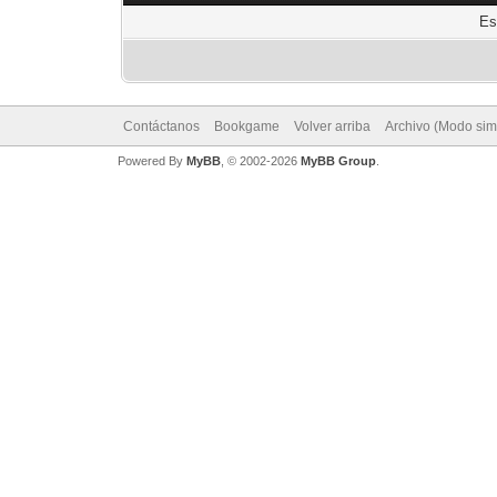
Es
Contáctanos
Bookgame
Volver arriba
Archivo (Modo sim
Powered By
MyBB
, © 2002-2026
MyBB Group
.