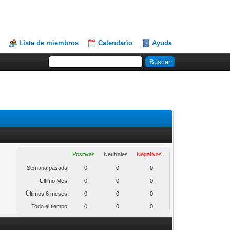
Lista de miembros
Calendario
Ayuda
Positivas
Neutrales
Negativas
Semana pasada
0
0
0
Último Mes
0
0
0
Últimos 6 meses
0
0
0
Todo el tiempo
0
0
0