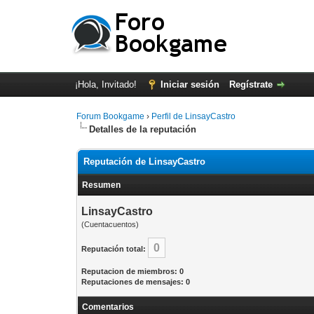
¡Hola, Invitado!
Iniciar sesión
Regístrate
Forum Bookgame
›
Perfil de LinsayCastro
Detalles de la reputación
Reputación de LinsayCastro
Resumen
LinsayCastro
(Cuentacuentos)
0
Reputación total:
Reputacion de miembros: 0
Reputaciones de mensajes: 0
Comentarios