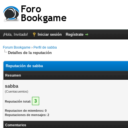
¡Hola, Invitado!
Iniciar sesión
Regístrate
Forum Bookgame
›
Perfil de sabba
Detalles de la reputación
Reputación de sabba
Resumen
sabba
(Cuentacuentos)
3
Reputación total:
Reputacion de miembros: 0
Reputaciones de mensajes: 2
Comentarios