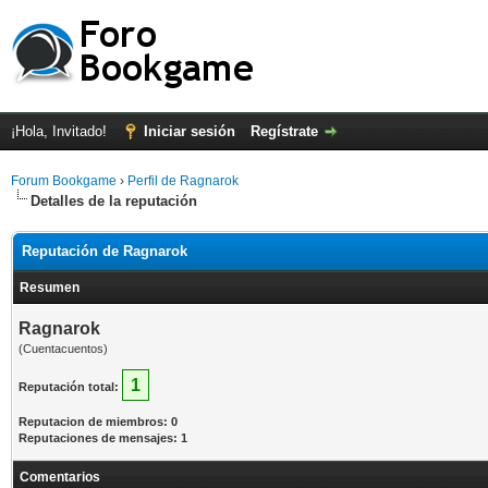
¡Hola, Invitado!
Iniciar sesión
Regístrate
Forum Bookgame
›
Perfil de Ragnarok
Detalles de la reputación
Reputación de Ragnarok
Resumen
Ragnarok
(Cuentacuentos)
1
Reputación total:
Reputacion de miembros: 0
Reputaciones de mensajes: 1
Comentarios