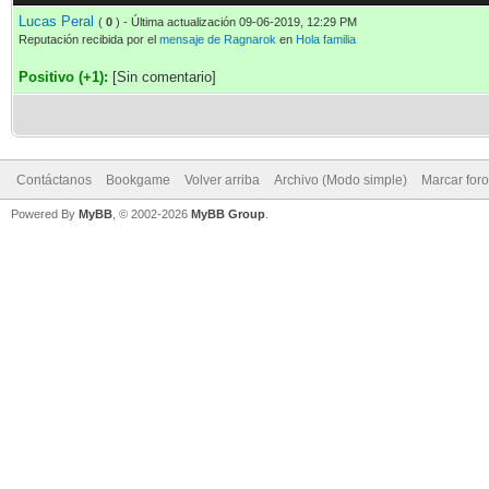
Lucas Peral
(
0
) - Última actualización 09-06-2019, 12:29 PM
Reputación recibida por el
mensaje de Ragnarok
en
Hola familia
Positivo (+1):
[Sin comentario]
Contáctanos
Bookgame
Volver arriba
Archivo (Modo simple)
Marcar for
Powered By
MyBB
, © 2002-2026
MyBB Group
.