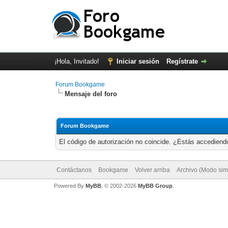
¡Hola, Invitado!
Iniciar sesión
Regístrate
Forum Bookgame
Mensaje del foro
Forum Bookgame
El código de autorización no coincide. ¿Estás accediendo
Contáctanos
Bookgame
Volver arriba
Archivo (Modo sim
Powered By
MyBB
, © 2002-2026
MyBB Group
.