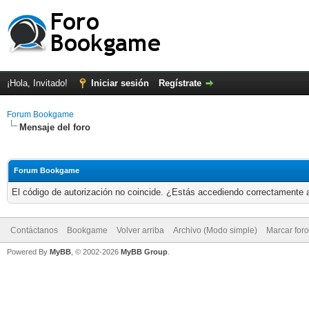
¡Hola, Invitado!
Iniciar sesión
Regístrate
Forum Bookgame
Mensaje del foro
Forum Bookgame
El código de autorización no coincide. ¿Estás accediendo correctamente a 
Contáctanos
Bookgame
Volver arriba
Archivo (Modo simple)
Marcar for
Powered By
MyBB
, © 2002-2026
MyBB Group
.