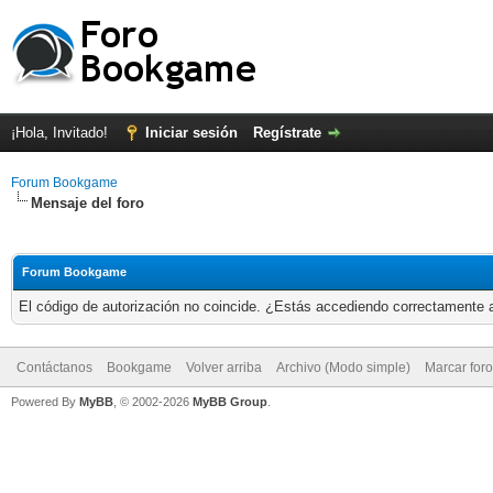
¡Hola, Invitado!
Iniciar sesión
Regístrate
Forum Bookgame
Mensaje del foro
Forum Bookgame
El código de autorización no coincide. ¿Estás accediendo correctamente a 
Contáctanos
Bookgame
Volver arriba
Archivo (Modo simple)
Marcar for
Powered By
MyBB
, © 2002-2026
MyBB Group
.