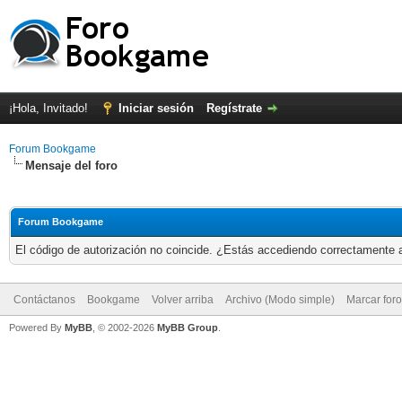
¡Hola, Invitado!
Iniciar sesión
Regístrate
Forum Bookgame
Mensaje del foro
Forum Bookgame
El código de autorización no coincide. ¿Estás accediendo correctamente a 
Contáctanos
Bookgame
Volver arriba
Archivo (Modo simple)
Marcar for
Powered By
MyBB
, © 2002-2026
MyBB Group
.