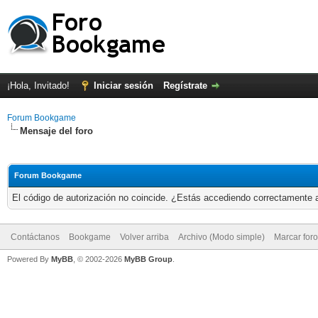
¡Hola, Invitado!
Iniciar sesión
Regístrate
Forum Bookgame
Mensaje del foro
Forum Bookgame
El código de autorización no coincide. ¿Estás accediendo correctamente a 
Contáctanos
Bookgame
Volver arriba
Archivo (Modo simple)
Marcar for
Powered By
MyBB
, © 2002-2026
MyBB Group
.